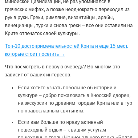
минойской цивилизации, не раз упоминался в
греческих мифах, а позже неоднократно переходил из
рук в руки. Греки, римляне, византийцы, арабы,
венецианцы, турки и снова греки – все они оставили на
Крите отпечаток своей культуры.
Топ-10 достопримечательностей Крита и еще 15 мест,
которые стоит посетить →
Что посмотреть в первую очередь? Во многом это
зависит от ваших интересов.
Если хотите узнать побольше об истории и
культуре – добро пожаловать в Кносский дворец,
на экскурсии по древним городам Крита или в тур
по православным святыням.
Если вам больше по нраву активный
пешеходный отдых – к вашим услугам
пешеходные тропы Национального парка «Белая