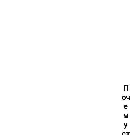
П
оч
е
м
у
ст