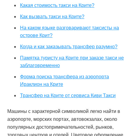
Какая стоимость такси на Крите?
Как вызвать такси на Крите?
На каком языке разговаривают таксисты на
острове Крит?
Когда и как заказывать трансфер разумно?
Памятка туристу на Крите при заказе такси не
заблаговременно
Форма поиска трансфера из аэропорта
Ираклион на Крите
Трансфер на Крите от сервиса Киви Такси
Машины с характерной символикой легко найти в
аэропорте, морских портах, автовокзалах, около
популярных достопримечательностей, рынков,
торговых центров и отелей. Цветовое оформление