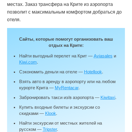
местах. Заказ трансфера на Крите из аэропорта
позволит с максимальным комфортом добраться до
отеля.
Сайты, которые помогут организовать ваш
отдых на Крите:
Найти выгодный перелет на Крит —
Aviasales
и
Kiwi.com
.
Сэкономить деньги на отеле —
Hotellook
.
Взять авто в аренду в аэропорту или на любом
курорте Крита —
MyRentacar
.
Забронировать такси из/в аэропорта —
Kiwitaxi
.
Купить входные билеты и экскурсии со
скидками —
Klook
.
Найти экскурсии от местных жителей на
русском —
Tripster
.