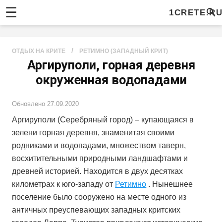
☰
1CRETE.R
/
ОТДЫХ НА КРИТЕ
РЕТИМНО (ЗАПАДНЫЙ КРИТ)
Аргируполи, горная деревня
окруженная водопадами
Обновлено
27.09.2020
Аргируполи (Серебряный город) – купающаяся в
зелени горная деревня, знаменитая своими
родниками и водопадами, множеством таверн,
восхитительными природными ландшафтами и
древней историей. Находится в двух десятках
километрах к юго-западу от
Ретимно
. Нынешнее
поселение было сооружено на месте одного из
античных преуспевающих западных критских