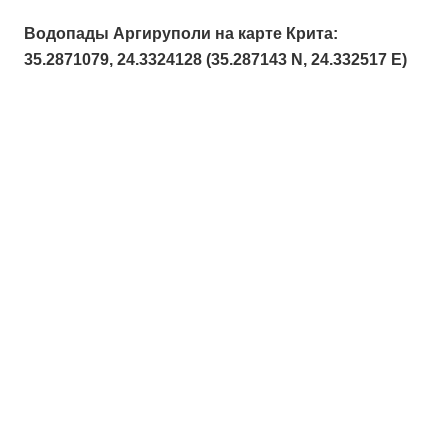
Водопады Аргируполи на карте Крита:
35.2871079, 24.3324128 (35.287143 N, 24.332517 E)