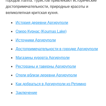
городов Лаппа. Туристов привлекают исторические
достопримечательности, природные красоты и
великолепная критская кухня.
История деревни Аргируполи
Озеро Курнас (
Kournas
Lake)
Источники Аргируполи
Достопримечательности в городке Аргируполи
Магазины курорта Аргируполи
Рестораны и таверны Аргируполи
Отели вблизи деревни Аргируполи
Как добраться в Аргируполи из Ретимно
Заключение