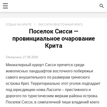
☰
/
ОТДЫХ НА КРИТЕ
ЛАССИТИ (ВОСТОЧНЫЙ КРИТ)
Поселок Сисси —
провинциальное очарование
Крита
Обновлено
27.09.2020
Миниатюрный курорт Сисси прячется среди
живописных ландшафтов восточного побережья
самого внушительного по размерам греческого
острова Крит. Территориально этот уголок подпадает
под юрисдикцию нома Лассити – престижного и
дорогого по туристическим меркам района острова.
Поселок Сисси, в симпатичной тиши владений коего