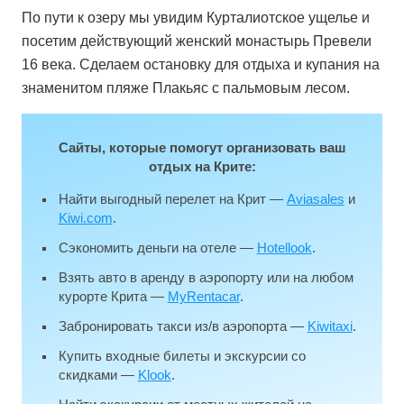
По пути к озеру мы увидим Курталиотское ущелье и
посетим действующий женский монастырь Превели
16 века. Сделаем остановку для отдыха и купания на
знаменитом пляже Плакьяс с пальмовым лесом.
Сайты, которые помогут организовать ваш
отдых на Крите:
Найти выгодный перелет на Крит —
Aviasales
и
Kiwi.com
.
Сэкономить деньги на отеле —
Hotellook
.
Взять авто в аренду в аэропорту или на любом
курорте Крита —
MyRentacar
.
Забронировать такси из/в аэропорта —
Kiwitaxi
.
Купить входные билеты и экскурсии со
скидками —
Klook
.