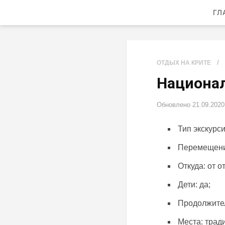
ГЛ
/
ОТДЫХ НА КРИТЕ
Национал
Обновлено
21.09.2020
Тип экскурси
Перемещение
Откуда: от о
Дети: да;
Продолжител
Места: трад