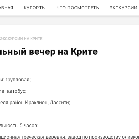
АВНАЯ
КУРОРТЫ
ЧТО ПОСМОТРЕТЬ
ЭКСКУРСИИ
ЭКСКУРСИИ НА КРИТЕ
ьный вечер на Крите
и: групповая;
: автобус;
теля район Ираклион, Лассити;
ьность: 5 часов;
иционная греческая деревня, завод по производству оливко