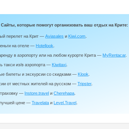
Сайты, которые помогут организовать ваш отдых на Крите:
ый перелет на Крит —
Aviasales
и
Kiwi.com
.
еньги на отеле —
Hotellook
.
 аренду в аэропорту или на любом курорте Крита —
MyRentacar
.
ь такси из/в аэропорта —
Kiwitaxi
.
ые билеты и экскурсии со скидками —
Klook
.
сии от местных жителей на русском —
Tripster
.
страховку —
Instore.travel
и
Cherehapa
.
 лучшей цене —
Travelata
и
Level.Travel
.