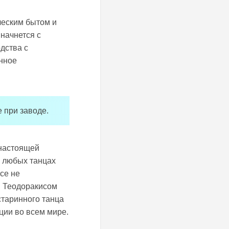
ческим бытом и
начнется с
дства с
нное
 при заводе.
 настоящей
В любых танцах
се не
м Теодоракисом
старинного танца
ции во всем мире.