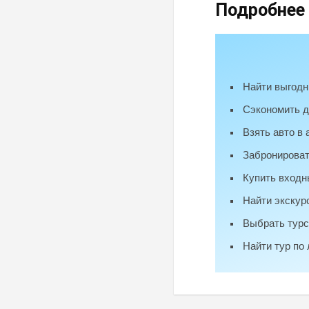
Подробнее
Найти выгодн
Сэкономить д
Взять авто в
Забронироват
Купить входн
Найти экскур
Выбрать тур
Найти тур по